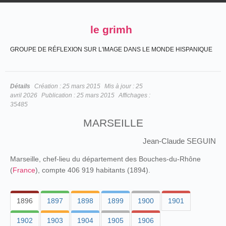
le grimh
GROUPE DE RÉFLEXION SUR L'IMAGE DANS LE MONDE HISPANIQUE
Détails
Création :
25 mars 2015
Mis à jour :
25
avril 2026
Publication :
25 mars 2015
Affichages :
35485
MARSEILLE
Jean-Claude SEGUIN
Marseille, chef-lieu du département des Bouches-du-Rhône
(
France
), compte 406 919 habitants (1894).
1896
1897
1898
1899
1900
1901
1902
1903
1904
1905
1906