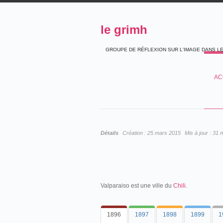
le grimh
GROUPE DE RÉFLEXION SUR L'IMAGE DANS L
AC
Détails
Création :
25 mars 2015
Mis à jour :
31 
Valparaiso est une ville du
Chili
.
1896
1897
1898
1899
1