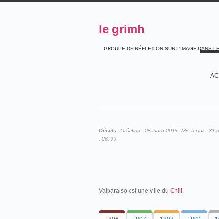
le grimh
GROUPE DE RÉFLEXION SUR L'IMAGE DANS L
AC
Détails
Création :
25 mars 2015
Mis à jour :
31 
:
26799
Valparaiso est une ville du
Chili
.