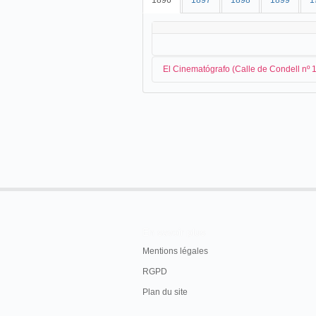
1896
1897
1898
1899
1
El Cinematógrafo (Calle de Condell nº 
El periódico de Valparaiso,
La Unión
evo
Por medio de estas proyecciones, se r
palpitante, siendo asombroso el número de v
espectadores, pues entendemos que alcanzan,
minuto.
La Unión de Valparaíso, domingo 6 de dici
En savoir plus
Andrés Cordero invita la prensa para la
Mentions légales
RGPD
El Cinematógrafo
Anoche fueron invitados los representantes
Plan du site
mas a presenciar el ensayo de este maravill
y Cía en la calle de Condell N.° 185.