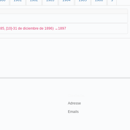
900
1901
1902
1903
1904
1905
1906
$
185, [10]-31 de diciembre de 1896) →1897
ca el funcionamiento del cinematógrafo antes de su llegada al puerto:
eproduce la vida animada de una manera
istas que pasan ante los ojos de los
 fíjense nuestros lectores, a novecientas por
embre de 1896.
Contacts
 presentación privada de un cinematógrafo:
Adresse
Emails
 de la prensa y un corto número de personas
oso aparato, recién instalado por la casa Prá