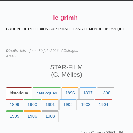
le grimh
GROUPE DE RÉFLEXION SUR L'IMAGE DANS LE MONDE HISPANIQUE
Détails
Mis à jour :
30 juin 2026
Affichages :
47803
STAR-FILM
(G. Méliès)
historique
catalogues
1896
1897
1898
1899
1900
1901
1902
1903
1904
1905
1906
1908
Jean-Claude SEGUIN