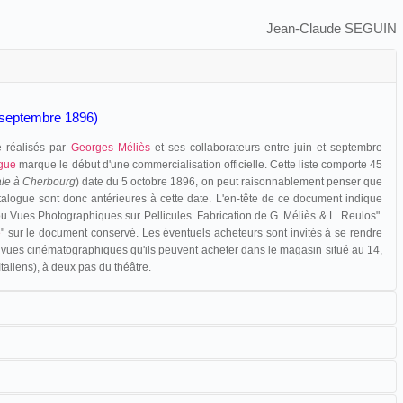
Jean-Claude SEGUIN
n-septembre 1896)
e réalisés par
Georges Méliès
et ses collaborateurs entre juin et septembre
ogue
marque le début d'une commercialisation officielle. Cette liste comporte 45
le à Cherbourg
) date du 5 octobre 1896, on peut raisonnablement penser que
alogue sont donc antérieures à cette date. L'en-tête de ce document indique
u Vues Photographiques sur Pellicules. Fabrication de G. Méliès & L. Reulos".
e
" sur le document conservé. Les éventuels acheteurs sont invités à se rendre
 vues cinématographiques qu'ils peuvent acheter dans le magasin situé au 14,
aliens), à deux pas du théâtre.
et en vente des vues cinématographiques comme en témoigne la presse
on des films Méliès est opérée des commissionnaires, avant d'être confiée à