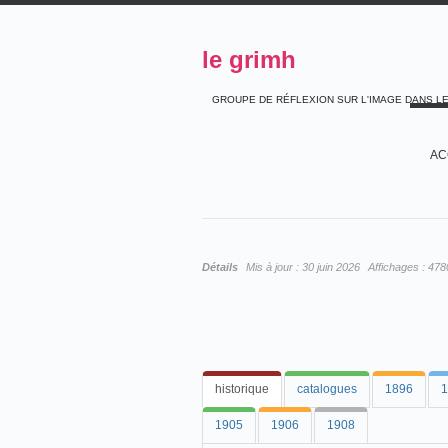
le grimh
GROUPE DE RÉFLEXION SUR L'IMAGE DANS L
AC
Détails
Mis à jour :
30 juin 2026
Affichages :
478
historique
catalogues
1896
1
1905
1906
1908