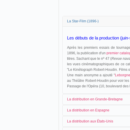
La Star-Film (1896-)
Les débuts de la production (jui
Après les premiers essais de tournag
1896, la publication d'un
premier catal
titres. Sachant que le nº 47 (
Revue nava
les vues cinématographiques de ce cat
"Le Kinétograph Robert-Houdin. Films o
Une main anonyme a ajouté "
Leborgn
au Théâtre Robert-Houdin pour voir les
Passage de l'Opéra (10, boulevard des It
La distribution en Grande-Bretagne
La distribution en Espagne
En octobre 1896, Charles de Vere m
La distribution aux États-Unis
britannique.
Jusqu'en novembre 1903, la distributi