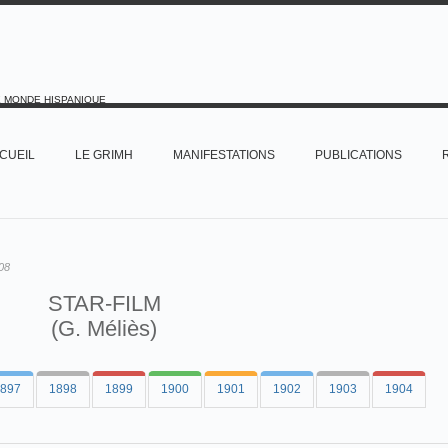
E MONDE HISPANIQUE
CUEIL
LE GRIMH
MANIFESTATIONS
PUBLICATIONS
08
STAR-FILM
(G. Méliès)
897
1898
1899
1900
1901
1902
1903
1904