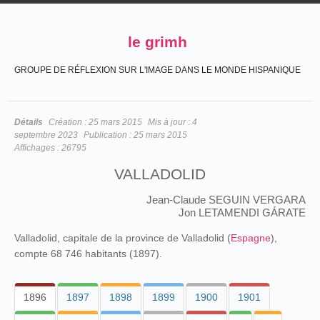
le grimh
GROUPE DE RÉFLEXION SUR L'IMAGE DANS LE MONDE HISPANIQUE
Détails
Création :
25 mars 2015
Mis à jour :
4
septembre 2023
Publication :
25 mars 2015
Affichages :
26795
VALLADOLID
Jean-Claude SEGUIN VERGARA
Jon LETAMENDI GÁRATE
Valladolid, capitale de la province de Valladolid (
Espagne
),
compte 68 746 habitants (1897).
1896
1897
1898
1899
1900
1901