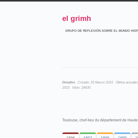
el grimh
GRUPO DE REFLEXIÓN SOBRE EL MUNDO HIS
Detalles
Creado:
25 Marzo 2015
Última actualiz
2015
Visto:
29635
Toulouse, chef-lieu du département de Haut