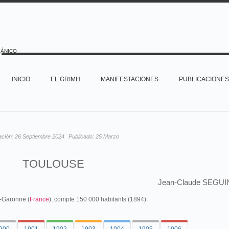
PÁNICO
INICIO
EL GRIMH
MANIFESTACIONES
PUBLICACIONES
ación:
26 Septiembre 2024
Publicado:
25 Marzo
TOULOUSE
Jean-Claude SEGUI
e-Garonne (
France
), compte 150 000 habitants (1894).