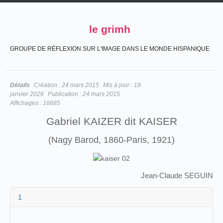
le grimh
GROUPE DE RÉFLEXION SUR L'IMAGE DANS LE MONDE HISPANIQUE
Détails
Création :
24 mars 2015
Mis à jour :
18
janvier 2026
Publication :
24 mars 2015
Affichages :
16685
Gabriel KAIZER dit KAISER
(Nagy Barod, 1860-Paris, 1921)
Jean-Claude SEGUIN
1