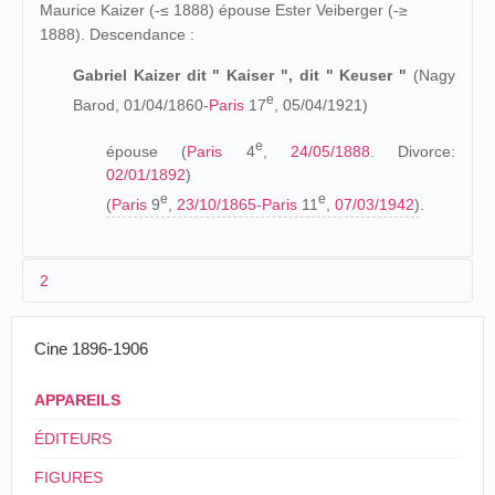
Maurice Kaizer (-≤ 1888) épouse Ester Veiberger (-≥
1888). Descendance :
Gabriel Kaizer dit " Kaiser ", dit " Keuser "
(Nagy
e
Barod, 01/04/1860-
Paris
17
, 05/04/1921)
e
épouse (
Paris
4
,
24/05/1888
. Divorce:
02/01/1892
)
e
e
(
Paris
9
,
23/10/1865
-
Paris
11
,
07/03/1942
)
.
2
Les origines (1860-1895)
Cine 1896-1906
D'origine et de nationalité hongroise, on ignore tout des
APPAREILS
raisons qui le conduisent à s'installer en
France
, ni
l'époque de son arrivée à
Paris
. Gabriel Kaiser se
ÉDITEURS
consacre, semble-t-il, d'abord à la fabrication de talons
FIGURES
pour chaussures, au 60 rue du faubourg Saint-Denis. Au