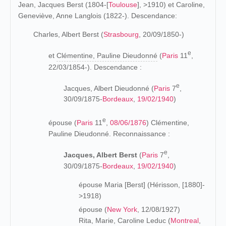
Jean, Jacques Berst (1804-[
Toulouse
], >1910) et Caroline,
Geneviève, Anne Langlois (1822-). Descendance:
Charles, Albert Berst (
Strasbourg
, 20/09/1850-)
e
et
Clémentine, Pauline Dieudonné
(
Paris
11
,
22/03/1854-). Descendance :
e
Jacques, Albert Dieudonné (
Paris
7
,
30/09/1875-
Bordeaux
,
19/02/1940
)
e
épouse (
Paris
11
,
08/06/1876
) Clémentine,
Pauline Dieudonné. Reconnaissance :
e
Jacques, Albert Berst
(
Paris
7
,
30/09/1875-
Bordeaux
,
19/02/1940
)
épouse Maria [Berst] (Hérisson, [1880]-
>1918)
épouse (
New York
, 12/08/1927)
Rita, Marie, Caroline Leduc
(
Montreal
,