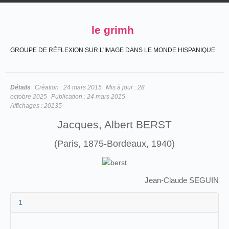
le grimh
GROUPE DE RÉFLEXION SUR L'IMAGE DANS LE MONDE HISPANIQUE
Détails
Création :
24 mars 2015
Mis à jour :
28
octobre 2025
Publication :
24 mars 2015
Affichages :
20135
Jacques, Albert BERST
(Paris, 1875-Bordeaux, 1940)
Jean-Claude SEGUIN
1