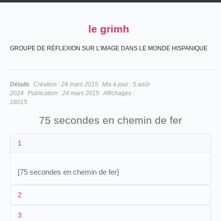
le grimh
GROUPE DE RÉFLEXION SUR L'IMAGE DANS LE MONDE HISPANIQUE
Détails
Création :
24 mars 2015
Mis à jour :
5 août
2024
Publication :
24 mars 2015
Affichages :
18015
75 secondes en chemin de fer
1
[75 secondes en chemin de fer]
2
3
1
Normandin