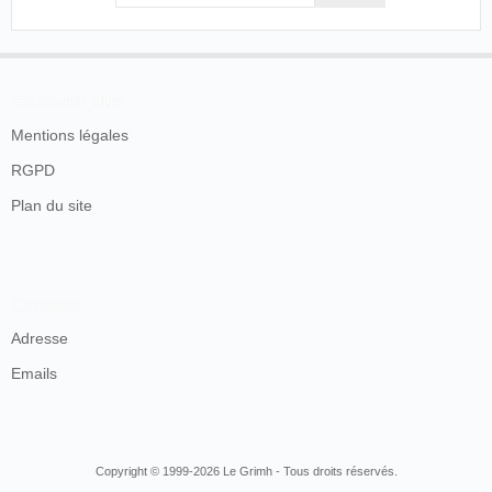
Vue prise
France
.
Beaune
.
d'un train en
cinématographe
22/06/1897
Salle des Fêtes de
marche ou
Joly
l'Hôtel de Ville
deux minute
En savoir plus
en wagon
Mentions légales
Vue prise
RGPD
d’un train en
France
,
Montceau-
25/06/1897
Gringoire
marche ou
Plan du site
les-Mines
deux minute
en wagon
Deux
The Royal
Contacts
25/06/1898
France
,
Paris
minutes en
Biograph
ch. de fer
Adresse
75 secondes
Emails
France
,
Saint-
cinématographe
30/07/1898
en chemin
Quentin
Joly
de fer
Copyright © 1999-2026 Le Grimh - Tous droits réservés.