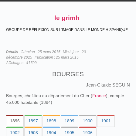
le grimh
GROUPE DE RÉFLEXION SUR L'IMAGE DANS LE MONDE HISPANIQUE
Détails
Création :
25 mars 2015
Mis à jour :
20
décembre 2025
Publication :
25 mars 2015
Affichages :
41709
BOURGES
Jean-Claude SEGUIN
Bourges, chef-lieu du département du Cher (
France
), compte
45.000 habitants (1894)
1896
1897
1898
1899
1900
1901
1902
1903
1904
1905
1906