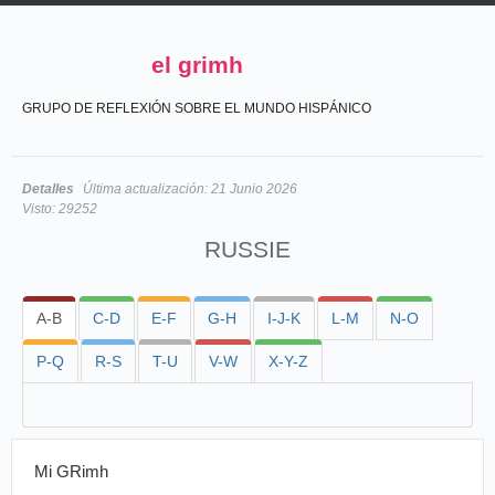
el grimh
GRUPO DE REFLEXIÓN SOBRE EL MUNDO HISPÁNICO
Detalles
Última actualización:
21 Junio 2026
Visto:
29252
RUSSIE
A-B
C-D
E-F
G-H
I-J-K
L-M
N-O
P-Q
R-S
T-U
V-W
X-Y-Z
Mi GRimh