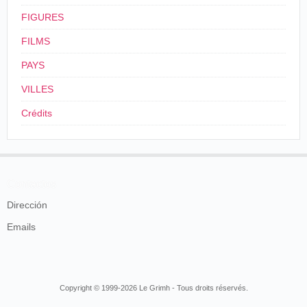
" Les pigeons de Saint-Marc " viennent
FIGURES
par centaines se presser familièrement
FILMS
autour des promeneurs qui leur donnent des
graines ou quelque autre victuaille. Ce
PAYS
spectacle est curieux et ne se voit jamais
ailleurs que sur la place Saint-Marc.
VILLES
Le Courrier de la Champagne, Reims, 29
Crédits
août 1896.
Venise-
Pigeons
10/09/1896
Italie
,
Monza
Pierre Chapuis
Contactos
de St
Marc
Dirección
États-Unis
,
New
Emails
York
,
Cinématographe
Pigeons
24/10/1896
Keith's Union
Lumière
in Venice
Square Theater
Pigeons
Copyright © 1999-2026 Le Grimh - Tous droits réservés.
cinématographe
de Saint-