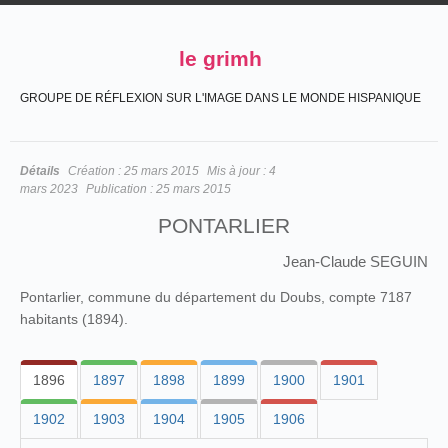
le grimh
GROUPE DE RÉFLEXION SUR L'IMAGE DANS LE MONDE HISPANIQUE
Détails
Création :
25 mars 2015
Mis à jour :
4
mars 2023
Publication :
25 mars 2015
PONTARLIER
Jean-Claude SEGUIN
Pontarlier, commune du département du Doubs, compte 7187
habitants (1894).
1896
1897
1898
1899
1900
1901
1902
1903
1904
1905
1906