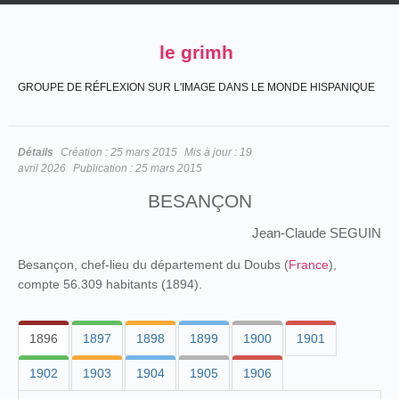
le grimh
GROUPE DE RÉFLEXION SUR L'IMAGE DANS LE MONDE HISPANIQUE
Détails
Création :
25 mars 2015
Mis à jour :
19
avril 2026
Publication :
25 mars 2015
BESANÇON
Jean-Claude SEGUIN
Besançon, chef-lieu du département du Doubs (
France
),
compte 56.309 habitants (1894).
1896
1897
1898
1899
1900
1901
1902
1903
1904
1905
1906