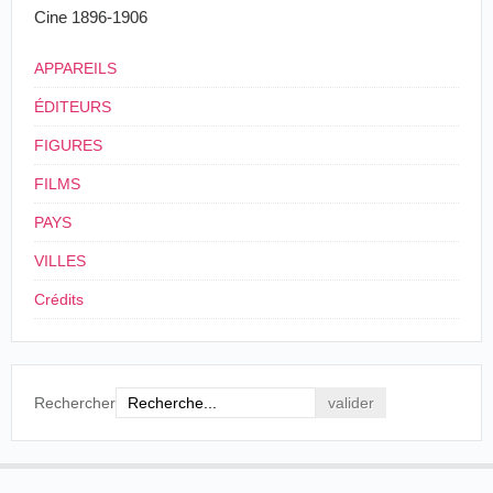
Cine 1896-1906
PHOTOGRAPHIES ANIMÉES
L'appareil chormographique qui fonctionne Clos
APPAREILS
Saint-Amour, Maison Savoye, permet de
recueillir, par des épreuves instantanées, tous les
ÉDITEURS
mouvements qui se sont succédé devant l'objectif
et de reproduire ensuite ces mouvements en les
FIGURES
projetant sur un écran.
Il est véritablement merveilleux de voir ces vues
FILMS
de boulevard parisien: les omnibus et les
voitures passent, se croisent, les piétons vont,
PAYS
viennent, etc.
Il est aussi très curieux de voir les admirables
VILLES
effets de vagues et l’arrivée d’un canot sur le
Crédits
sable de la plage.
Cette nouvelle application de la photographie
excite un enthousiasme justifié; jusqu'ici, des
appareils ont été installés dans deux ou trois
grandes villes seulement, et on ne saurait trop
Rechercher
profiter de l'occasion offerte pour se rendre à ce
magnifique spectacle.
La Direction -malgré le peu de temps que
doivent les séances - s'est imposé de grands
sacrifices, pour surmonter toutes les difficultés