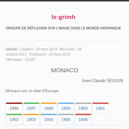
le grimh
GROUPE DE RÉFLEXION SUR L'IMAGE DANS LE MONDE HISPANIQUE
Détails
Création :
25 mars 2015
Mis à jour :
26
octobre 2023
Publication :
25 mars 2015
Affichages :
22328
MONACO
Jean-Claude SEGUIN
Monaco est un état d'Europe.
1896
1897
1898
1899
1900
1901
1902
1903
1904
1905
1906