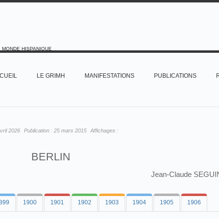
E MONDE HISPANIQUE
CUEIL
LE GRIMH
MANIFESTATIONS
PUBLICATIONS
vril 2026
Publication :
25 mars 2015
Affichages :
BERLIN
Jean-Claude SEGUI
899
1900
1901
1902
1903
1904
1905
1906