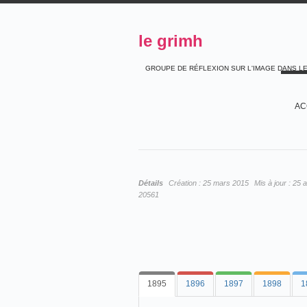
le grimh
GROUPE DE RÉFLEXION SUR L'IMAGE DANS L
AC
Détails
Création :
25 mars 2015
Mis à jour :
25 a
20561
1895
1896
1897
1898
1