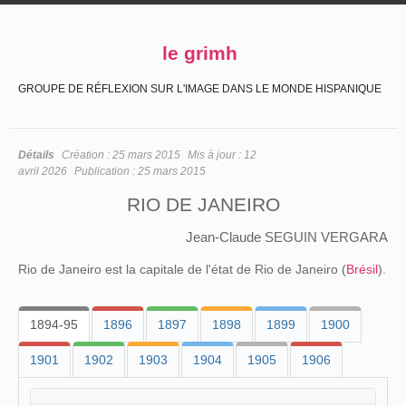
le grimh
GROUPE DE RÉFLEXION SUR L'IMAGE DANS LE MONDE HISPANIQUE
Détails
Création :
25 mars 2015
Mis à jour :
12
avril 2026
Publication :
25 mars 2015
RIO DE JANEIRO
Jean-Claude SEGUIN VERGARA
Rio de Janeiro est la capitale de l'état de Rio de Janeiro (
Brésil
).
1894-95
1896
1897
1898
1899
1900
1901
1902
1903
1904
1905
1906