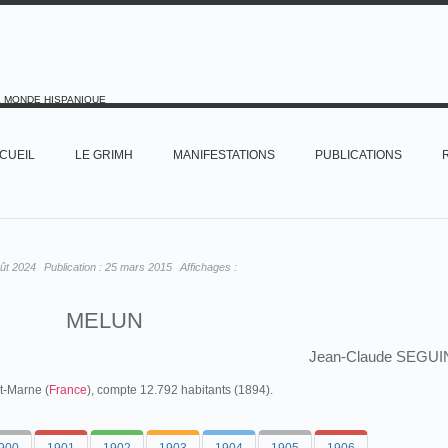
E MONDE HISPANIQUE
CUEIL
LE GRIMH
MANIFESTATIONS
PUBLICATIONS
ût 2024
Publication :
25 mars 2015
Affichages :
MELUN
Jean-Claude SEGUI
t-Marne (
France
), compte 12.792 habitants (1894).