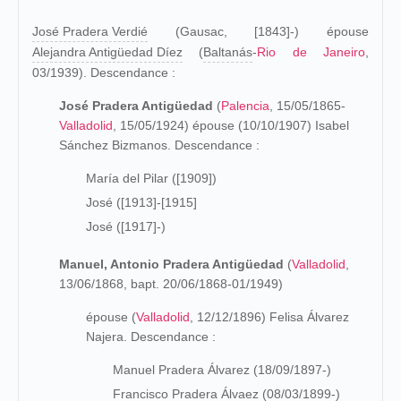
José Pradera Verdié
(Gausac, [1843]-) épouse
Alejandra Antigüedad Díez
(
Baltanás
-
Rio de Janeiro
,
03/1939). Descendance :
José Pradera Antigüedad
(
Palencia
, 15/05/1865-
Valladolid
, 15/05/1924) épouse (10/10/1907) Isabel
Sánchez Bizmanos. Descendance :
María del Pilar ([1909])
José ([1913]-[1915]
José ([1917]-)
Manuel, Antonio Pradera Antigüedad
(
Valladolid
,
13/06/1868, bapt. 20/06/1868-01/1949)
épouse (
Valladolid
, 12/12/1896) Felisa Álvarez
Najera. Descendance :
Manuel Pradera Álvarez (18/09/1897-)
Francisco Pradera Álvaez (08/03/1899-)