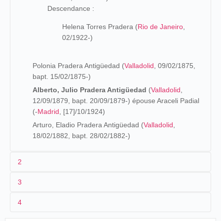
Descendance :
Helena Torres Pradera (
Rio de Janeiro
,
02/1922-)
Polonia Pradera Antigüedad (
Valladolid
, 09/02/1875,
bapt. 15/02/1875-)
Alberto, Julio Pradera Antigüedad
(
Valladolid
,
12/09/1879, bapt. 20/09/1879-) épouse Araceli Padial
(-
Madrid
, [17]/10/1924)
Arturo, Eladio Pradera Antigüedad (
Valladolid
,
18/02/1882, bapt. 28/02/1882-)
2
3
El padre José Pradera Verdié nace en Gausac, un
4
pueblecito muy próximo a Viella (Lérida) y por tanto en la
1904
frontera con
Francia
. No sabe hablar castellano,