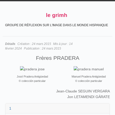
le grimh
GROUPE DE RÉFLEXION SUR L'IMAGE DANS LE MONDE HISPANIQUE
Détails
Création :
24 mars 2015
Mis à jour :
14
février 2024
Publication :
24 mars 2015
Frères PRADERA
José Pradera Antigüedad
Manuel Pradera Antigüedad
© colección particular
© colección particular
Jean-Claude SEGUIN VERGARA
Jon LETAMENDI GÁRATE
1