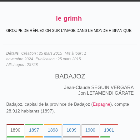
le grimh
GROUPE DE RÉFLEXION SUR L'IMAGE DANS LE MONDE HISPANIQUE
Détails
Création :
25 mars 2015
Mis à jour :
1
novembre 2024
Publication :
25 mars 2015
Affichages :
25758
BADAJOZ
Jean-Claude SEGUIN VERGARA
Jon LETAMENDI GÁRATE
Badajoz, capital de la province de Badajoz (
Espagne
), compte
28.912 habitants (1897).
1896
1897
1898
1899
1900
1901