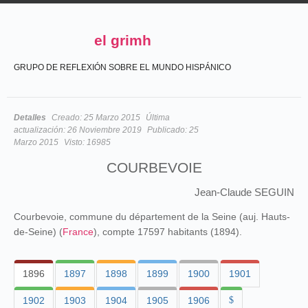
el grimh
GRUPO DE REFLEXIÓN SOBRE EL MUNDO HISPÁNICO
Detalles
Creado:
25 Marzo 2015
Última
actualización:
26 Noviembre 2019
Publicado:
25
Marzo 2015
Visto:
16985
COURBEVOIE
Jean-Claude SEGUIN
Courbevoie, commune du département de la Seine (auj. Hauts-
de-Seine) (
France
), compte 17597 habitants (1894).
1896
1897
1898
1899
1900
1901
1902
1903
1904
1905
1906
$