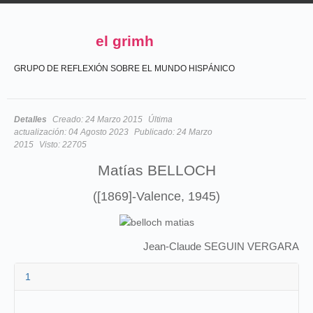
el grimh
GRUPO DE REFLEXIÓN SOBRE EL MUNDO HISPÁNICO
Detalles
Creado:
24 Marzo 2015
Última
actualización:
04 Agosto 2023
Publicado:
24 Marzo
2015
Visto:
22705
Matías BELLOCH
([1869]-Valence, 1945)
Jean-Claude SEGUIN VERGARA
1