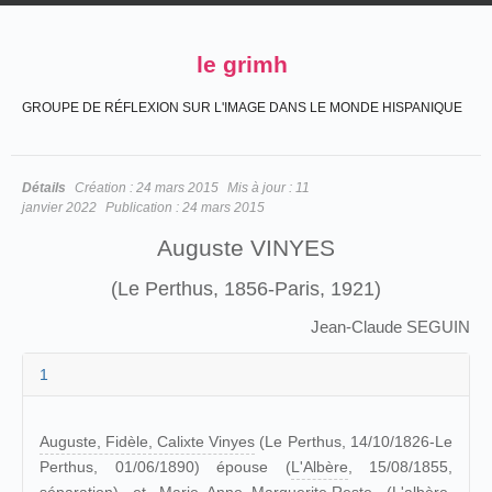
le grimh
GROUPE DE RÉFLEXION SUR L'IMAGE DANS LE MONDE HISPANIQUE
Détails
Création :
24 mars 2015
Mis à jour :
11
janvier 2022
Publication :
24 mars 2015
Auguste VINYES
(Le Perthus, 1856-Paris, 1921)
Jean-Claude SEGUIN
1
Auguste, Fidèle, Calixte Vinyes
(Le Perthus, 14/10/1826-Le
Perthus, 01/06/1890) épouse (
L'Albère
, 15/08/1855,