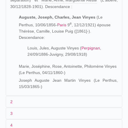
séparation) et
Marie, Anne, Marguerite Reste
(L'albère,
30/12/1828-1901). Descendance :
Auguste, Joseph, Charles, Jean Vinyes
(Le
e
Perthus, 10/06/1856-
Paris
9
, 12/12/1921) épouse
Thérèse, Camille, Louise Puig ([1861]-).
Descendance:
Louis, Jules, Auguste Vinyes (
Perpignan
,
24/09/1886-Juvigny, 29/08/1918)
Marie, Joséphine, Rose, Antoinette, Philomène Vinyes
(Le Perthus, 04/11/1860-)
Joseph Auguste Jean Martin Vinyes (Le Perthus,
15/03/1865-)
2
3
Auguste Vinyes père est une
figure très connue
au
4
Perthus et dans ses environs. Il fait construire l'église de la