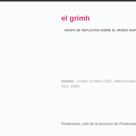
el grimh
GRUPO DE REFLEXIÓN SOBRE EL MUNDO HIS
Detalles
Creado:
25 Marzo 2015
Última actualiz
Visto:
19881
Pontevedra, ville de la province de Pontevedr