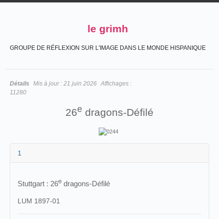
le grimh
GROUPE DE RÉFLEXION SUR L'IMAGE DANS LE MONDE HISPANIQUE
Détails
Mis à jour :
21 juin 2026
Affichages :
11280
e
26
dragons-Défilé
1
e
Stuttgart : 26
dragons-Défilé
LUM 1897-01