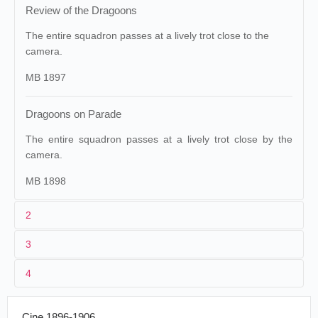
Review of the Dragoons
The entire squadron passes at a lively trot close to the
camera.
MB 1897
Dragoons on Parade
The entire squadron passes at a lively trot close by the
camera.
MB 1898
2
3
1
Lumière
244 (AS 66)
Maguire & Baucus
1244
4
2
[
Constant Girel
]
Dragons
Cinématographe
autrichiens
3
[16/04/1896]-20/09/1896
17 m
27/09/1896
France
,
Lyon
Lumière
: pied à
Cine 1896-1906