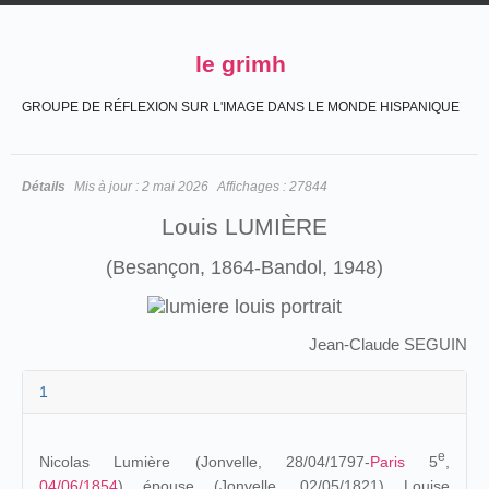
le grimh
GROUPE DE RÉFLEXION SUR L'IMAGE DANS LE MONDE HISPANIQUE
Détails
Mis à jour :
2 mai 2026
Affichages :
27844
Louis LUMIÈRE
(Besançon, 1864-Bandol, 1948)
Jean-Claude SEGUIN
1
e
Nicolas Lumière (Jonvelle, 28/04/1797-
Paris
5
,
04/06/1854
) épouse (Jonvelle, 02/05/1821) Louise