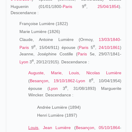
e
Huguenin (01/01/1800-
Paris
9
,
25/04/1854
).
Descendance :
Françoise Lumière (1822)
Marie Lumière (1826)
Claude, Antoine Lumière (Ormoy,
13/03/1840
-
e
e
Paris
9
, 15/04/911) épouse (
Paris
5
,
24/10/1861
)
Jeanne, Joséphine Costille (
Paris
5e, 29/07/1841-
e
Lyon
3
, 20/12/1915). Descendance :
Auguste, Marie, Louis, Nicolas Lumière
e
(
Besançon
,
19/10/1862
-
Lyon
8
, 10/04/1954)
e
épouse (
Lyon
3
,
31/08/1893) Marguerite
Wincker. Descendance :
Andrée Lumière (1894)
Henri Lumière (1897)
Louis
, Jean Lumière
(
Besançon
,
05/10/1864
-