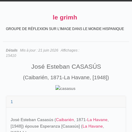
le grimh
GROUPE DE RÉFLEXION SUR L'IMAGE DANS LE MONDE HISPANIQUE
Détails
Mis à jour :
21 juin 2026
Affichages :
15410
José Esteban CASASÚS
(Caibarién, 1871-La Havane, [1948])
1
José Esteban Casasús (
Caibarién
, 1871-
La Havane
,
[1948]) épouse Esperanza [Casasús] (
La Havane
,