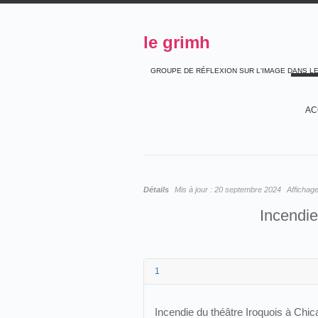
le grimh
GROUPE DE RÉFLEXION SUR L'IMAGE DANS L
AC
Détails
Mis à jour :
20 septembre 2024
Affichag
Incendie
1
Incendie du théâtre Iroquois à Chi