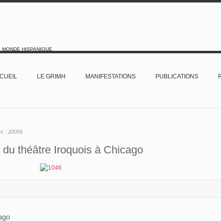
E MONDE HISPANIQUE
CUEIL
LE GRIMH
MANIFESTATIONS
PUBLICATIONS
es :
20056
 du théâtre Iroquois à Chicago
cago