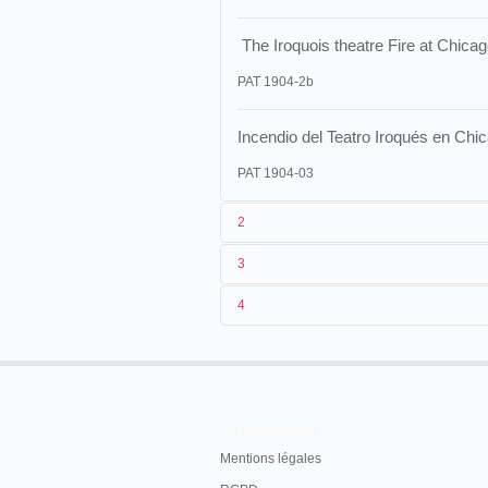
The Iroquois theatre Fire at Chica
PAT 1904-2b
Incendio del Teatro Iroqués en Chi
PAT 1904-03
2
3
1
Pathé
1046
4
2
Lucien Nonguet
10/03/1904
France
,
Paris
, Petit Journal
3
≤ 02/1904
22/03/1904
France
,
Saint-Quentin
4
France
10/07/1904
Mexique
,
Toluca
Iroquois Theatre (Chicago)
24/08/1904
Cuba
,
La Havane
En savoir plus
19/03/1905
France
.
Tarascon
.
Mentions légales
23/03/1905
Mexique
,
Guadalajara