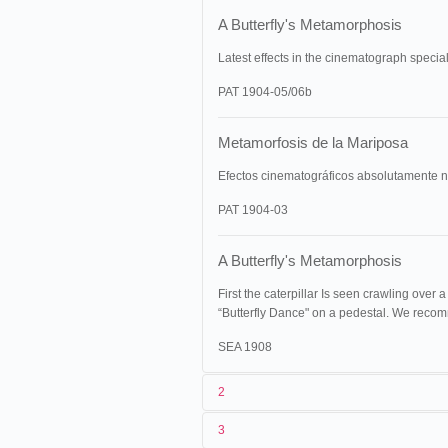
A Butterfly's Metamorphosis
Latest effects in the cinematograph specia
PAT 1904-05/06b
Metamorfosis de la Mariposa
Efectos cinematográficos absolutamente n
PAT 1904-03
A Butterfly's Metamorphosis
First the caterpillar Is seen crawling over 
“Butterfly Dance" on a pedestal. We recomm
SEA 1908
2
3
1
Pathé
1065