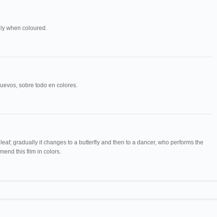
lly when coloured.
uevos, sobre todo en colores.
a leaf; gradually it changes to a butterfly and then to a dancer, who performs the
end this film in colors.