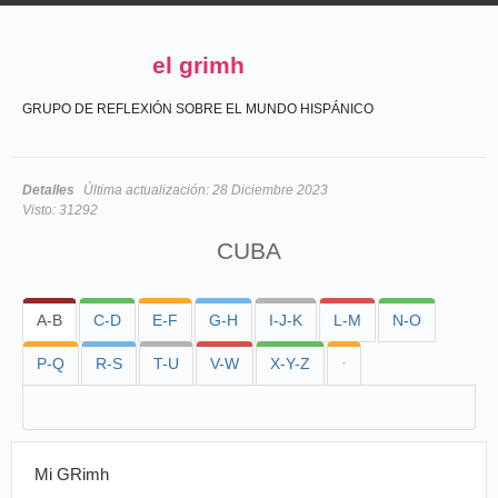
el grimh
GRUPO DE REFLEXIÓN SOBRE EL MUNDO HISPÁNICO
Detalles
Última actualización:
28 Diciembre 2023
Visto:
31292
CUBA
A-B
C-D
E-F
G-H
I-J-K
L-M
N-O
P-Q
R-S
T-U
V-W
X-Y-Z
·
Mi GRimh