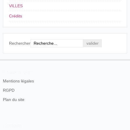
El Rey seguido de los Príncipes extranjeros
El Rey (Revista miltar)
VILLES
(Revista militar)
Crédits
Revista militar
La Reina Regente en el Retiro
Corrida regia-Salida de las
Presidencia del banquete dado a los alcaldes
Rechercher
cuadrillas
Acutalidades,
Año II, Núm. 22, Madrid, 11 de ju
En savoir plus
Mentions légales
RGPD
Plan du site
Contacts