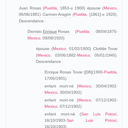
Juan Rosas (
Puebla
, 1853-≤ 1900) épouse (
Mexico
,
06/06/1881)
Carmen Aragón
(
Puebla
, [1861]-≥ 1920).
Descendance :
Dionisio
Enrique
Rosas
(
Puebla
, 08/04/1875-
Mexico
, 09/08/1920)
épouse (
Mexico
, 01/02/1900)
Clotilde Tovar
(
Mexico
, 03/06/1882-
Mexico
, 05/01/1945).
Descendance :
Enrique Rosas Tovar ([08](1900-
Puebla
,
17/05/1901)
enfant mort-né (
Mexico
, 30/04/1902-
Mexico
, 30/04/1902)
enfant mort-né (
Mexico
, 07/12/1902-
Mexico
, 07/12/1902)
enfant mort-né (
San Luis Potosí
,
16/10/1903-
San Luis Potosí
,
16/10/1903)