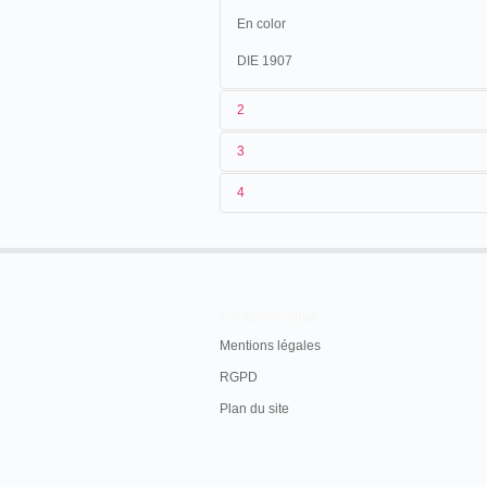
En color
DIE 1907
2
3
1
Pathé
1373
4
2
Gaston Velle
10/04/1906
Espagne
,
Valence
3
<19/04/1906
19/04/1906
Espagne
,
Barcelone
4
France
29/04/1906
Mexique
,
Pachuca
L
02/05/1906
Espagne
,
Madrid
En savoir plus
01/07/1906
France
,
Paris
, 7 bd. Pois
Mentions légales
06/09/1906
Algérie
,
Bougie
RGPD
17/09/1906
Cuba
,
La Havane
Plan du site
21/10/1906
Algérie
,
Bougie
02/12/1906
Algérie
,
Djidjelli