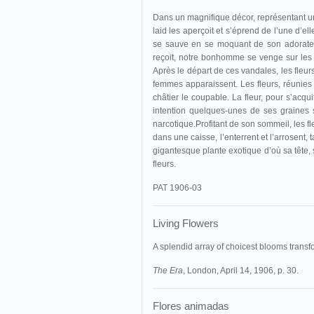
Dans un magnifique décor, représentant u
laid les aperçoit et s’éprend de l’une d’ell
se sauve en se moquant de son adorateur.
reçoit, notre bonhomme se venge sur les a
Après le départ de ces vandales, les fleurs
femmes apparaissent. Les fleurs, réunies 
châtier le coupable. La fleur, pour s’acq
intention quelques-unes de ses graines 
narcotique.Profitant de son sommeil, les f
dans une caisse, l’enterrent et l’arrosent,
gigantesque plante exotique d’où sa tête,
fleurs.
PAT 1906-03
Living Flowers
A splendid array of choicest blooms transfo
The Era
, London, April 14, 1906, p. 30.
Flores animadas