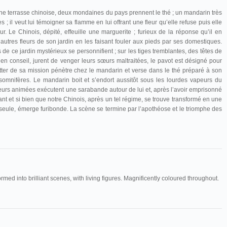
ne terrasse chinoise, deux mondaines du pays prennent le thé ; un mandarin très
es ; il veut lui témoigner sa flamme en lui offrant une fleur qu’elle refuse puis elle
 Le Chinois, dépité, effeuille une marguerite ; furieux de la réponse qu’il en
utres fleurs de son jardin en les faisant fouler aux pieds par ses domestiques.
 de ce jardin mystérieux se personnifient ; sur les tiges tremblantes, des têtes de
en conseil, jurent de venger leurs sœurs maltraitées, le pavot est désigné pour
uitter de sa mission pénètre chez le mandarin et verse dans le thé préparé à son
somnifères. Le mandarin boit et s’endort aussitôt sous les lourdes vapeurs du
leurs animées exécutent une sarabande autour de lui et, après l’avoir emprisonné
 tant et si bien que notre Chinois, après un tel régime, se trouve transformé en une
 seule, émerge furibonde. La scène se termine par l’apothéose et le triomphe des
rmed into brilliant scenes, with living figures. Magnificently coloured throughout.