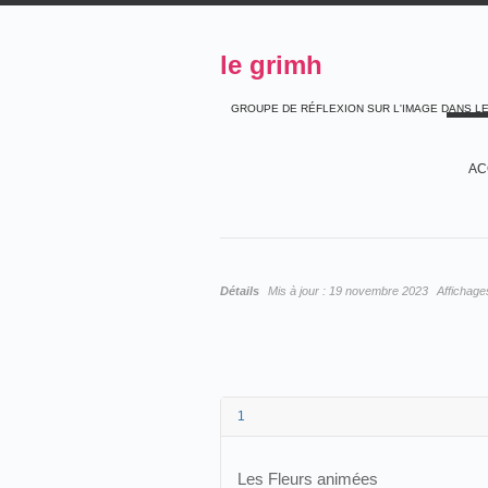
le grimh
GROUPE DE RÉFLEXION SUR L'IMAGE DANS L
AC
Détails
Mis à jour :
19 novembre 2023
Affichage
1
Les Fleurs animées