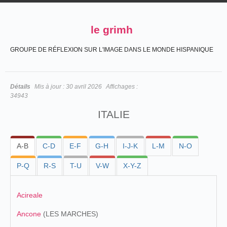
le grimh
GROUPE DE RÉFLEXION SUR L'IMAGE DANS LE MONDE HISPANIQUE
Détails
Mis à jour :
30 avril 2026
Affichages :
34943
ITALIE
A-B
C-D
E-F
G-H
I-J-K
L-M
N-O
P-Q
R-S
T-U
V-W
X-Y-Z
Acireale
Ancone
(LES MARCHES)