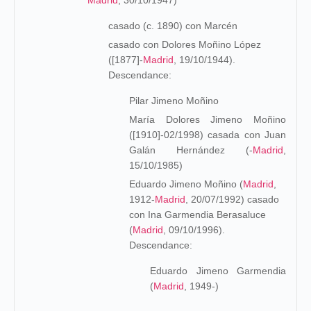
Madrid
, 30/10/1947)
casado (c. 1890) con Marcén
casado con Dolores Moñino López
([1877]-
Madrid
, 19/10/1944).
Descendance:
Pilar Jimeno Moñino
María Dolores Jimeno Moñino
([1910]-02/1998) casada con Juan
Galán Hernández (-
Madrid
,
15/10/1985)
Eduardo Jimeno Moñino (
Madrid
,
1912-
Madrid
, 20/07/1992) casado
con Ina Garmendia Berasaluce
(
Madrid
, 09/10/1996).
Descendance:
Eduardo Jimeno Garmendia
(
Madrid
, 1949-)