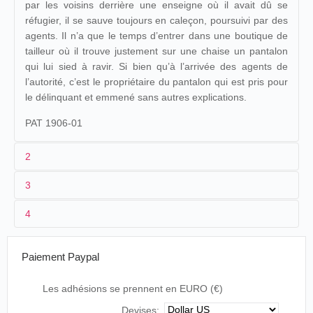
par les voisins derrière une enseigne où il avait dû se
réfugier, il se sauve toujours en caleçon, poursuivi par des
agents. Il n’a que le temps d’entrer dans une boutique de
tailleur où il trouve justement sur une chaise un pantalon
qui lui sied à ravir. Si bien qu’à l’arrivée des agents de
l’autorité, c’est le propriétaire du pantalon qui est pris pour
le délinquant et emmené sans autres explications.
PAT 1906-01
2
3
1
Pathé
1345
4
2
Georges Hatot
Que
15/02/1906
Espagne
,
Madrid
Salón La Latina
viene mi
M. HATOT : "Voilà mon mari ", Ça c'est
marido
Paiement Paypal
moi.
Cuidado
Les adhésions se prennent en EURO (€)
Cinémathèque Française, Les Débuts du
Fraternidad
que
24/02/1906
Espagne
,
Barcelone
Cinéma, Souvenirs de M. Hatot, 15 mars 1948,
Republicana
viene mi
Devises: