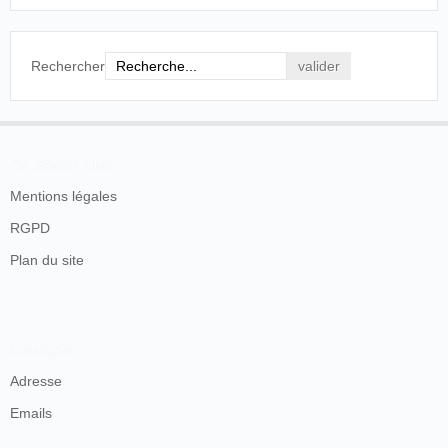
Voilà
France
,
Paris
, Les
Cinématographe
20/10/1906
mon
Halles
Automobile
mari !
Rechercher
Voilà
France
,
Saint-Quentin
,
16/12/1906
The Stinson Bio
mon
Cirque
mari
En savoir plus
Voilà
22/12/1906
France
,
Tournon
Mondial Théâtre
mon
Mentions légales
mari
RGPD
Plan du site
Contacts
Adresse
Emails