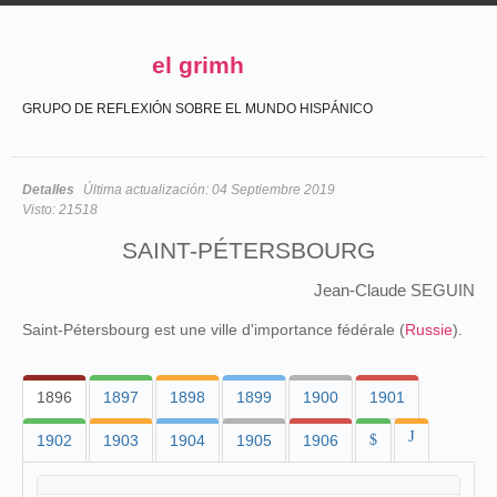
el grimh
GRUPO DE REFLEXIÓN SOBRE EL MUNDO HISPÁNICO
Detalles
Última actualización:
04 Septiembre 2019
Visto:
21518
SAINT-PÉTERSBOURG
Jean-Claude SEGUIN
Saint-Pétersbourg est une ville d'importance fédérale (
Russie
).
1896
1897
1898
1899
1900
1901
J
1902
1903
1904
1905
1906
$