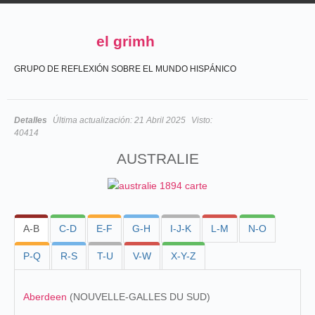
el grimh
GRUPO DE REFLEXIÓN SOBRE EL MUNDO HISPÁNICO
Detalles
Última actualización:
21 Abril 2025
Visto:
40414
AUSTRALIE
A-B
C-D
E-F
G-H
I-J-K
L-M
N-O
P-Q
R-S
T-U
V-W
X-Y-Z
Aberdeen
(NOUVELLE-GALLES DU SUD)