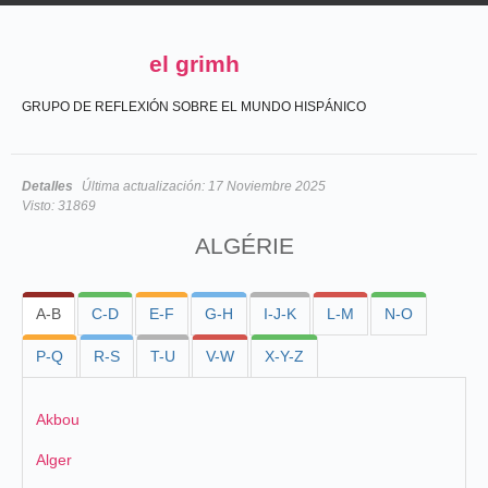
el grimh
GRUPO DE REFLEXIÓN SOBRE EL MUNDO HISPÁNICO
Detalles
Última actualización:
17 Noviembre 2025
Visto:
31869
ALGÉRIE
A-B
C-D
E-F
G-H
I-J-K
L-M
N-O
P-Q
R-S
T-U
V-W
X-Y-Z
Akbou
Alger