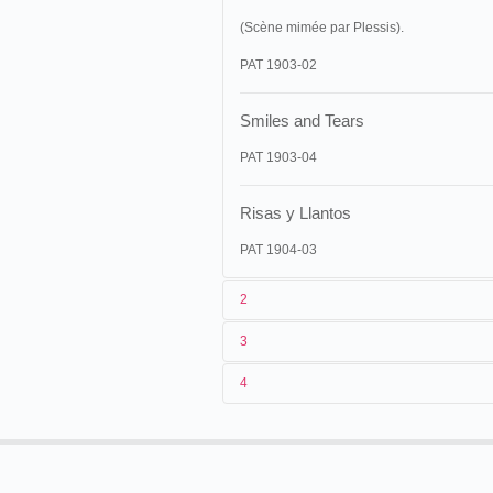
(Scène mimée par Plessis).
PAT 1903-02
Smiles and Tears
PAT 1903-04
Risas y Llantos
PAT 1904-03
2
3
1
Pathé
644
4
2
n.c.
22/11/1902
Espagne
,
Burgos
3
< 22/11/1902
15/12/1903
Espagne
,
Burgos
4
France
07/07/1904
France
,
Saint-Quentin
02/04/1905
Mexique
,
Tezuitlán