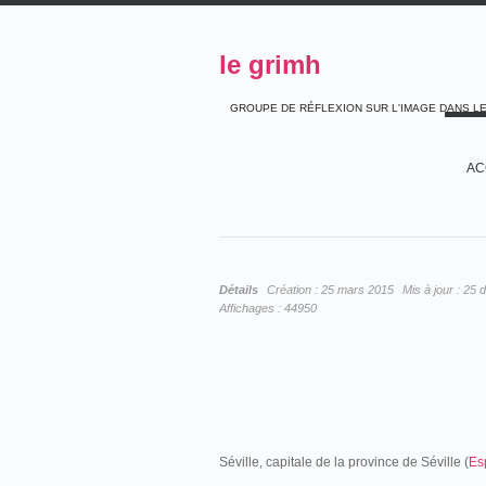
le grimh
GROUPE DE RÉFLEXION SUR L'IMAGE DANS L
AC
Détails
Création :
25 mars 2015
Mis à jour :
25 
Affichages :
44950
Séville, capitale de la province de Séville (
Es