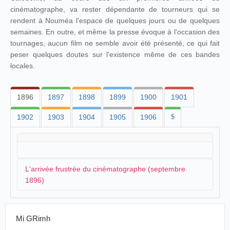
cinématographe, va rester dépendante de tourneurs qui se
rendent à Nouméa l'espace de quelques jours ou de quelques
semaines. En outre, et même la presse évoque à l'occasion des
tournages, aucun film ne semble avoir été présenté, ce qui fait
peser quelques doutes sur l'existence même de ces bandes
locales.
1896
1897
1898
1899
1900
1901
1902
1903
1904
1905
1906
$
L'arrivée frustrée du cinématographe (septembre
1896)
L'éloignement n'est pas un obstacle pour que dans
La
Mi GRimh
France australe
on trouve des informations sur les