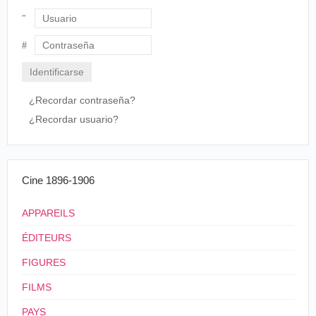
nouveautés techniques et tout particulièrement celles
qui ont à voir avec la projection animée. Dès
Usuario
septembre 1896, on peut lire un long article sur le
nouveau projecteur d'
Edison
, le vitascope:
Contraseña
Echos de partout
¿Recordar contraseña?
Le Vitascope
Edison ne fait plus beaucoup parler de lui depuis
¿Recordar usuario?
quelque temps, et cela ne peut évidemment
durer. Voici que l'on nous annonce qu'il va nous
doter du "vitascope", cinématographe de son
invention, qui n'aurait pas de tremblotement.
Cine 1896-1906
De plus le vitascope serait doublé d'un
phonographe nouveau permettant d'entendre
nettement tous les bruits, sons et chants
APPAREILS
accompagnant les scènes reproduites.
Comme son nom l'indique, le vitascope
ÉDITEURS
reproduirait tous les phénomènes de la vie
extérieure. Les objets ne se- [sic] plus
FIGURES
seulement animés, on percevrait le bruissement
FILMS
des feuilles, les cris de la foule, le sifflement du
vent. Et les grands spectacles de la nature
PAYS
pourraient ainsi nous être représentés tant à