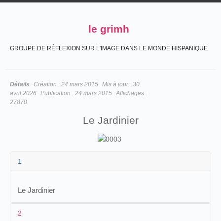
le grimh
GROUPE DE RÉFLEXION SUR L'IMAGE DANS LE MONDE HISPANIQUE
Détails
Création :
24 mars 2015
Mis à jour :
30
avril 2026
Publication :
24 mars 2015
Affichages :
27870
Le Jardinier
1
Le Jardinier
2