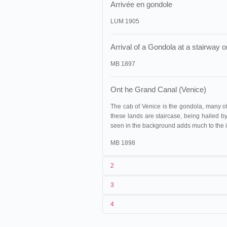
Arrivée en gondole
LUM 1905
Arrival of a Gondola at a stairway 
MB 1897
Ont he Grand Canal (Venice)
The cab of Venice is the gondola, many of 
these lands are staircase, being hailed by
seen in the background adds much to the in
MB 1898
2
3
1
Lumière
291 (AS 1248)
4
2
Charles Moisson
02/08/1896
France
,
Lyon
3
<02/08/1896