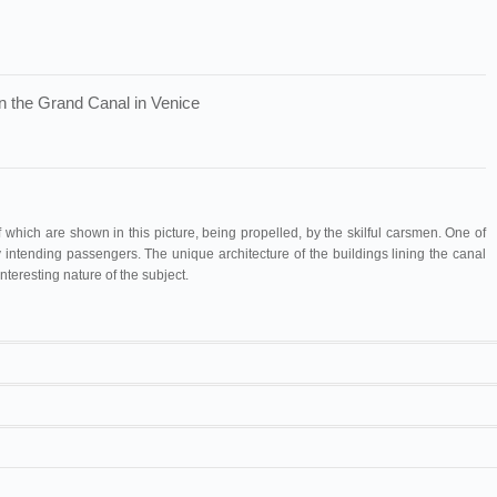
on the Grand Canal in Venice
which are shown in this picture, being propelled, by the skilful carsmen. One of
 intending passengers. The unique architecture of the buildings lining the canal
teresting nature of the subject.
Maguire & Baucus
1291
Cinématographe
Gondoles à Venise
Lumière
17 m