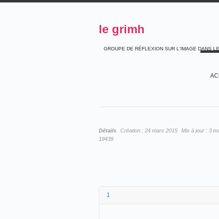
le grimh
GROUPE DE RÉFLEXION SUR L'IMAGE DANS L
AC
Détails
Création :
24 mars 2015
Mis à jour :
3 m
19439
1