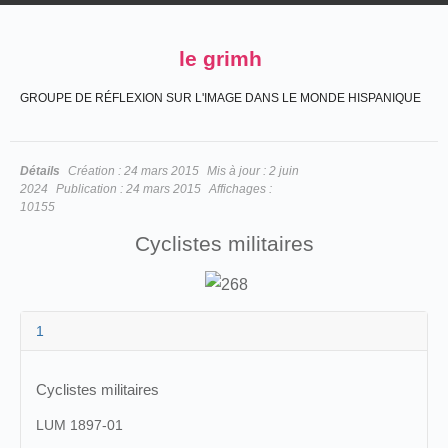
le grimh
GROUPE DE RÉFLEXION SUR L'IMAGE DANS LE MONDE HISPANIQUE
Détails
Création :
24 mars 2015
Mis à jour :
2 juin
2024
Publication :
24 mars 2015
Affichages :
10155
Cyclistes militaires
1
Cyclistes militaires
LUM 1897-01