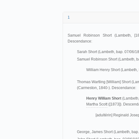
1
Samuel Robinson Short (Lambeth, [1
Descendance:
Sarah Short (Lambeth, bap. 07/06/1
Samuel Robinson Short (Lambeth, b
William Henry Short (Lambeth, 
Thomas Wartling [William] Short (La
(Carmeston, 1840-). Descendance:
Henry William Short
(Lambeth,
Martha Scott
([1873]). Descend
[adultérin] Reginald Jose
George, James Short (Lambeth, bap.