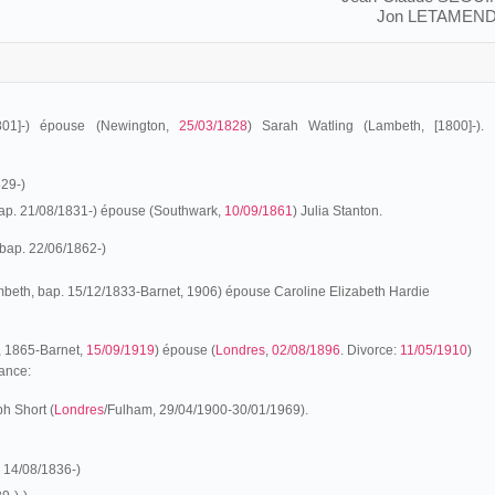
Jon LETAMEND
801]-) épouse (Newington,
25/03/1828
) Sarah Watling (Lambeth, [1800]-).
829-)
ap. 21/08/1831-) épouse (Southwark,
10/09/1861
) Julia Stanton.
bap. 22/06/1862-)
mbeth, bap. 15/12/1833-Barnet, 1906) épouse Caroline Elizabeth Hardie
 1865-Barnet,
15/09/1919
) épouse (
Londres
,
02/08/1896
. Divorce:
11/05/1910
)
ance:
ph Short (
Londres
/Fulham, 29/04/1900-30/01/1969).
 14/08/1836-)