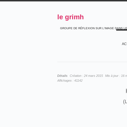
le grimh
GROUPE DE RÉFLEXION SUR L'IMAGE DANS L
AC
Détails
Création :
24 mars 2015
Mis à jour :
16 
Affichages :
41142
(