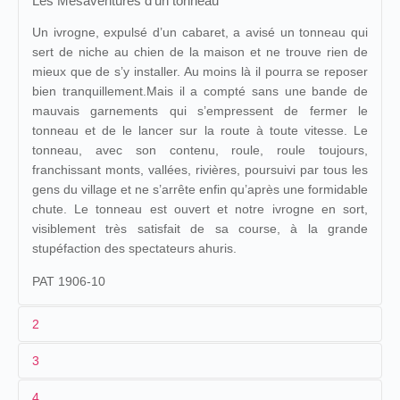
Les Mésaventures d'un tonneau
Un ivrogne, expulsé d’un cabaret, a avisé un tonneau qui
sert de niche au chien de la maison et ne trouve rien de
mieux que de s’y installer. Au moins là il pourra se reposer
bien tranquillement.Mais il a compté sans une bande de
mauvais garnements qui s’empressent de fermer le
tonneau et de le lancer sur la route à toute vitesse. Le
tonneau, avec son contenu, roule, roule toujours,
franchissant monts, vallées, rivières, poursuivi par tous les
gens du village et ne s’arrête enfin qu’après une formidable
chute. Le tonneau est ouvert et notre ivrogne en sort,
visiblement très satisfait de sa course, à la grande
stupéfaction des spectateurs ahuris.
PAT 1906-10
2
3
1
Pathé
1492
4
2
n.c.