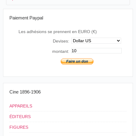
05/12/1906
Espagne
,
Salamanque
Juan Minuesa
3
≤10/1906
Paiement Paypal
4
France
Les adhésions se prennent en EURO (€)
Devises:
montant:
Cine 1896-1906
APPAREILS
ÉDITEURS
FIGURES