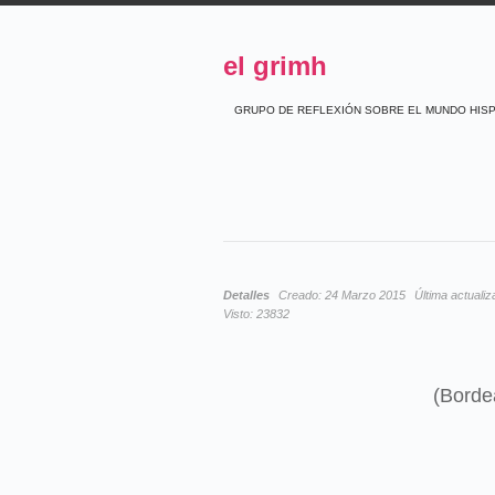
el grimh
GRUPO DE REFLEXIÓN SOBRE EL MUNDO HIS
Detalles
Creado:
24 Marzo 2015
Última actualiz
Visto:
23832
(Bordea