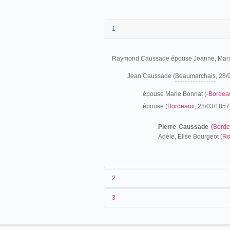
1
Raymond Caussade épouse Jeanne, Marie 
Jean Caussade (
Beaumarchais
, 28
épouse Marie Bonnat (-
Bordea
épouse (
Bordeaux
, 28/03/185
Pierre Caussade
(
Bord
Adèle, Élise Bourgeot
(
Ro
2
3
Les origines (1859-1897)
Fils d'un menuisier, il travaille (1879
1899