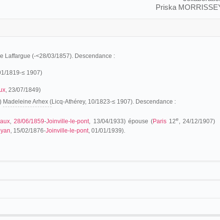
Priska MORRISSE
Laffargue (-<28/03/1857). Descendance :
/01/1819-≤ 1907)
ux
, 23/07/1849)
7)
Madeleine Arhex
(
Licq-Athérey
, 10/
1823-
≤ 1907)
. Descendance :
e
eaux
,
28/06/1859
-
Joinville-le-pont
, 13/04/1933) épouse (
Paris
12
, 24/12/1907)
yan
, 15/02/1876-
Joinville-le-pont
, 01/01/1939).
) comme naturaliste au Muséum de
Bordeaux
, avant de faire son service militaire