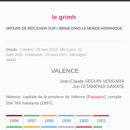
le grimh
GROUPE DE RÉFLEXION SUR L'IMAGE DANS LE MONDE HISPANIQUE
Détails
Création :
25 mars 2015
Mis à jour :
21
mars 2026
Publication :
25 mars 2015
Affichages :
44446
VALENCE
Jean-Claude SEGUIN VERGARA
Jon LETAMENDI GÁRATE
Valence, capitale de la province de Valence (
Espagne
), compte
204.768 habitants (1897).
1896
1897
1898
1899
1900
1901